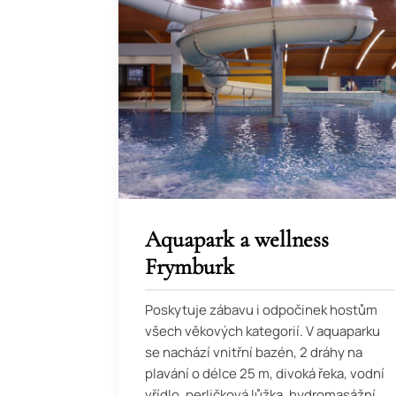
Aquapark a wellness
Frymburk
Poskytuje zábavu i odpočinek hostům
všech věkových kategorií. V aquaparku
se nachází vnitřní bazén, 2 dráhy na
plavání o délce 25 m, divoká řeka, vodní
vřídlo, perličková lůžka, hydromasážní