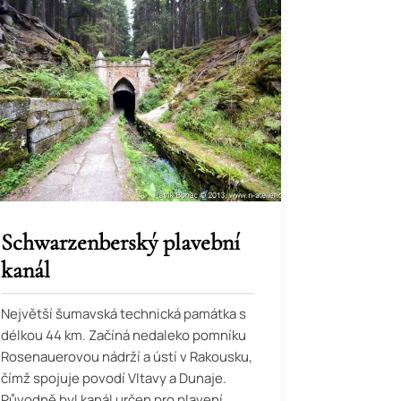
Schwarzenberský plavební
kanál
Největší šumavská technická památka s
délkou 44 km. Začíná nedaleko pomníku
Rosenauerovou nádrží a ústí v Rakousku,
čímž spojuje povodí Vltavy a Dunaje.
Původně byl kanál určen pro plavení