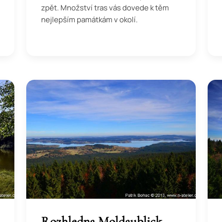
zpět. Množství tras vás dovede k těm
nejlepším památkám v okolí.
Rozhledna Moldaublick