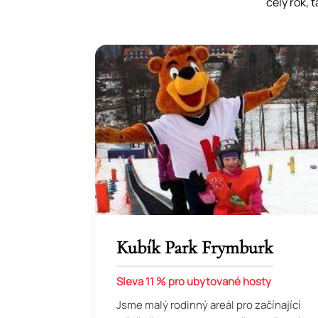
celý rok, 
Kubík Park Frymburk
Sleva 11 % pro ubytované hosty
Jsme malý rodinný areál pro začínající