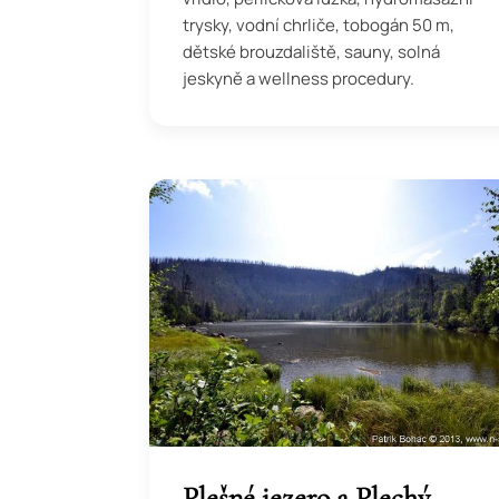
trysky, vodní chrliče, tobogán 50 m,
dětské brouzdaliště, sauny, solná
jeskyně a wellness procedury.
Plešné jezero a Plechý