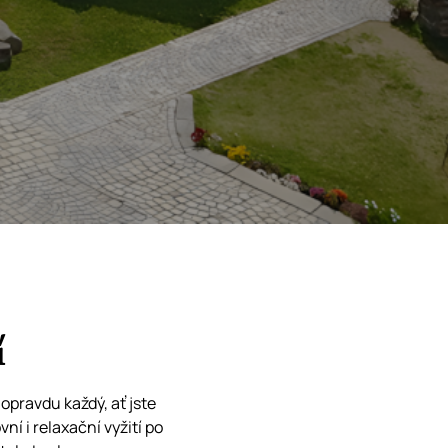
í
opravdu každý, ať jste
ní i relaxační vyžití po