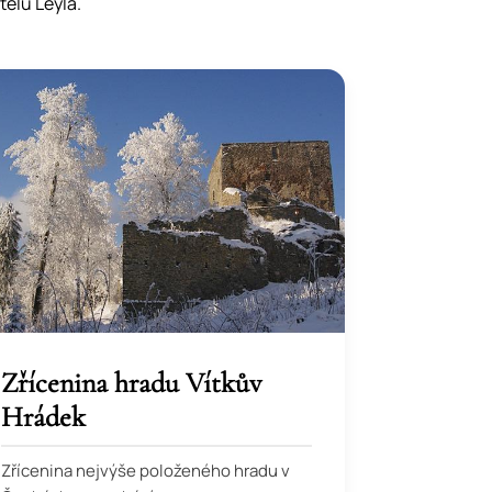
telu Leyla.
Zřícenina hradu Vítkův
Hrádek
Zřícenina nejvýše položeného hradu v