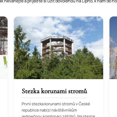
tak neváhejte a přijeďte si užít dovolenou na Lipno, k nám do ho
Stezka korunami stromů
První stezka korunami stromů v České
republice nabízí návštěvníkům
jedinečnou kombinaci zážitků. Na stezce